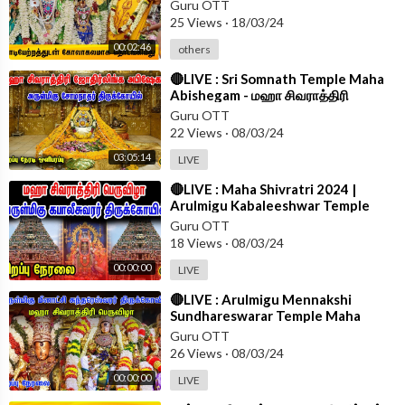
தொடங்கியது | Pazhani panguni
Guru OTT
urchavam
25 Views
·
18/03/24
00:02:46
others
⁣🔴LIVE : Sri Somnath Temple Maha
Abishegam - மஹா சிவராத்திரி
பெருவிழா | Mahashivaratri 2024
Guru OTT
22 Views
·
08/03/24
03:05:14
LIVE
⁣🔴LIVE : Maha Shivratri 2024 |
Arulmigu Kabaleeshwar Temple
Maha Sivarathri Live
Guru OTT
18 Views
·
08/03/24
00:00:00
LIVE
⁣🔴LIVE : Arulmigu Mennakshi
Sundhareswarar Temple Maha
Sivarathri Live | Maha Sivarathri
Guru OTT
Live
26 Views
·
08/03/24
00:00:00
LIVE