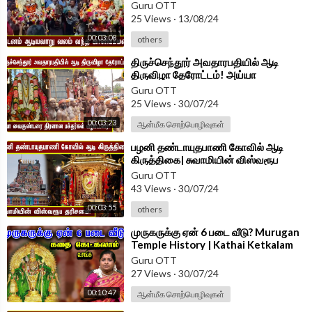
காளியம்மன்
Guru OTT
25 Views
·
13/08/24
00:03:08
others
⁣திருச்செந்தூர் அவதாரபதியில் ஆடி
திருவிழா தேரோட்டம்! அய்யா
வைகுண்டரை திரளான
Guru OTT
பக்தர்கள்|Tiruchendur
25 Views
·
30/07/24
00:03:23
ஆன்மீக சொற்பொழிவுகள்
⁣பழனி தண்டாயுதபாணி கோவில் ஆடி
கிருத்திகை| சுவாமியின் விஸ்வரூப
தரிசனம்| Palani Temple | Aadi
Guru OTT
Krittikai
43 Views
·
30/07/24
00:03:55
others
⁣முருகருக்கு ஏன் 6 படை வீடு? Murugan
Temple History | Kathai Ketkalam
Vanga|Stories for Kids in Tamil
Guru OTT
27 Views
·
30/07/24
00:10:47
ஆன்மீக சொற்பொழிவுகள்