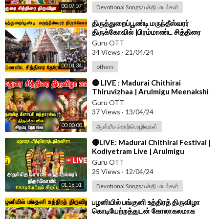
00:07:57
Devotional Songs/ பக்தி பாடல்கள்
⁣திருத்துறைப்பூண்டி மருந்தீஸ்வரர்
திருக்கோவில் |பிரம்மாண்ட சித்திரை
தேரோட்டம் |Marundeeswarar
Guru OTT
Temple
34 Views
·
21/04/24
00:04:34
others
⁣🔴 LIVE : Madurai Chithirai
Thiruvizhaa | Arulmigu Meenakshi
Sundhareshwarar Temple Live
Guru OTT
37 Views
·
13/04/24
00:00:00
ஆன்மீக சொற்பொழிவுகள்
⁣🔴LIVE: Madurai Chithirai Festival |
Kodiyetram Live | Arulmigu
Meenakshi Sundhareshwarar
Guru OTT
Temple
25 Views
·
12/04/24
01:16:51
Devotional Songs/ பக்தி பாடல்கள்
⁣பழனியில் பங்குனி உத்திரத் திருவிழா
கொடியேற்றத்துடன் கோலாகலமாக