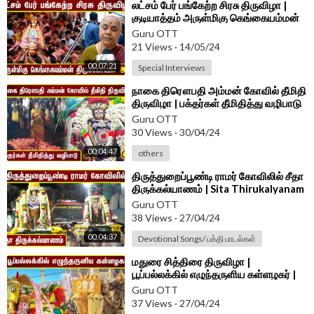
⁣லட்சம் பேர் பங்கேற்ற சிரசு திருவிழா |
குடியாத்தம் அருள்மிகு கெங்கையம்மன்
திருக்கோவில்
Guru OTT
21 Views
·
14/05/24
00:07:21
Special Interviews
⁣நாகை திரௌபதி அம்மன் கோவில் தீமிதி
திருவிழா | பக்தர்கள் தீமிதித்து வழிபாடு
Guru OTT
30 Views
·
30/04/24
00:04:47
others
⁣திருத்துறைப்பூண்டி ராமர் கோவிலில் சீதா
திருக்கல்யாணம் | Sita Thirukalyanam
at Sri Ramar Temple
Guru OTT
38 Views
·
27/04/24
00:04:37
Devotional Songs/ பக்தி பாடல்கள்
⁣மதுரை சித்திரை திருவிழா |
பூப்பல்லக்கில் எழுந்தருளிய கள்ளழகர் |
Madurai Chithirai Thiruvizhaa
Guru OTT
37 Views
·
27/04/24