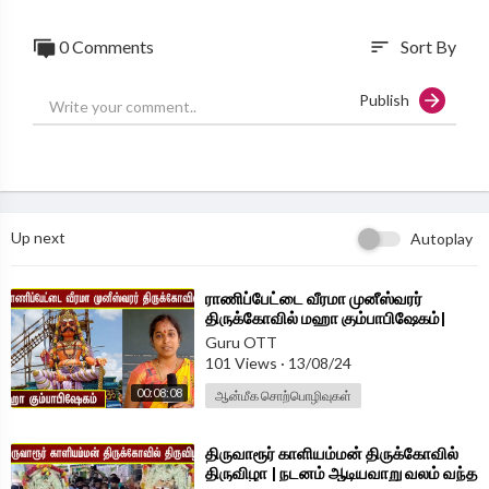
To catch us on Facebook :
https://www.facebook.com/GuruCha
nakyaa/
0 Comments
Sort By
sort
To catch us on Twitter :
https://twitter.com/guru_chanakyaa
Publish
To catch us on Website :
https://chanakyaa.in/
Up next
Autoplay
⁣ராணிப்பேட்டை வீரமா முனீஸ்வரர்
திருக்கோவில் மஹா கும்பாபிஷேகம்|
Vellore Munishwar Temple
Guru OTT
Kumbabishegam
101 Views
·
13/08/24
00:08:08
ஆன்மீக சொற்பொழிவுகள்
⁣திருவாரூர் காளியம்மன் திருக்கோவில்
திருவிழா | நடனம் ஆடியவாறு வலம் வந்த