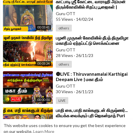
⁣காட்பாடி ஶ்ரீ கோட்டை வாராஹி அம்மன்
திருக்கோவிலில் சிறப்பு பூஜைகள் |
Katpadi Varahi Amman Temple
Guru OTT
55 Views
·
14/02/24
00:03:41
others
⁣பழனி முருகன் கோவிலில் தீபத் திருவிழா
மகாதீபம் ஏற்றப்பட்டு சொக்கப்பனை
கொளுத்தப்பட்டது | Deepam
Guru OTT
28 Views
·
26/11/23
00:03:24
others
⁣🔴LIVE : Thiruvannamalai Karthigai
Deepam Live | மகா தீபம்
திருவண்ணாமலை தீபத் திருவிழா 2023
Guru OTT
30 Views
·
26/11/23
00:00:00
LIVE
⁣பாதி கை, பாதி கால்களுடன் கிருஷ்ணர்...
வியக்க வைக்கும் புரி ஜெகன்நாத் Puri
Jagannath Temple History
Guru OTT
This website uses cookies to ensure you get the best experience
34 Views
·
26/06/23
on our website.
Learn More