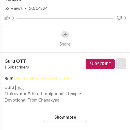
52
Views
·
30/04/24
0
0
Share
Guru OTT
1
SUBSCRIBE
1 Subscribers
In
Devotional Songs/ பக்தி பாடல்கள்
Guru | குரு
#thiruvarur #thiruthuraipoondi #temple
Devotional From Chanakyaa
This channel is to touch your soul by Devotion, Spiritual, Divin
Show more
e, Science, Temple, Music.