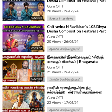
Desha Composition Festival | Part
02
Guru OTT
20 Views
·
26/06/24
00:29:38
Special Interviews
⁣Chitravina N Ravikiran's 108 Divya
Desha Composition Festival | Part
01
Guru OTT
20 Views
·
26/06/24
00:29:07
ஆன்மீக சொற்பொழிவுகள்
⁣இறைவனின் இரண்டு வடிவம்? ஸ்ரீமத்
பாகவதம் விளக்கம் | Bhagavata
Puranam | Damodhara Deekshitar
Guru OTT
21 Views
·
26/06/24
00:27:58
ஆன்மீக சொற்பொழிவுகள்
⁣ராமரின் சரணத்தை அடைந்த
சக்ரவர்த்தி! | ஸ்ரீ ராமர் குணங்களை
அறிவோம் | Valmiki Ramayana | Part -
Guru OTT
26
23 Views
·
17/06/24
00:41:43
ஆன்மீக சொற்பொழிவுகள்