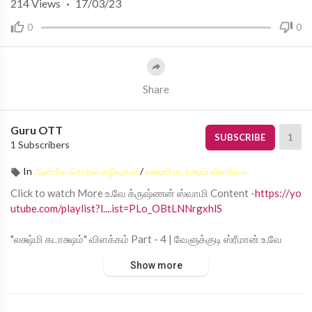
214
Views
·
17/03/23
0
0
Share
Guru OTT
1
SUBSCRIBE
1 Subscribers
In
ஆன்மீக சொற்பொழிவுகள்
/
லக்ஷ்மி கடாக்ஷம் விளக்கம்
Click to watch More உ.வே க்ருஷ்ணன் ஸ்வாமி Content -
https://yo
utube.com/playlist?l....ist=PLo_OBtLNNrgxhlS
"லக்ஷ்மி கடாக்ஷம்" விளக்கம் Part - 4 | வேளுக்குடி ஸ்ரீமான் உ.வே
க்ருஷ்ணன் ஸ்வாமி
Show more
Guru | குரு