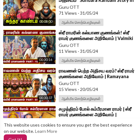
அதிசயம்" Sundara Kandam Story in
Tamil by Divya Iyer | Anjaneyar
Guru OTT
Stories
71 Views
·
31/05/24
00:08:00
ஆன்மீக சொற்பொழிவுகள்
⁣ஸ்ரீ ராமரின் கல்யாண குணங்கள்! ஸ்ரீ
ராமர் குணங்களை அறிவோம் | Valmiki
Ramayana | Part - 15 |
Guru OTT
11 Views
·
31/05/24
00:30:16
ஆன்மீக சொற்பொழிவுகள்
⁣ராவணன் பெற்ற அதிசய வரம்? ஸ்ரீ ராமர்
குணங்களை அறிவோம் | Ramayana
Mahathmiyam Part-7
Guru OTT
15 Views
·
20/05/24
00:30:37
ஆன்மீக சொற்பொழிவுகள்
⁣சமுத்திரம் போல் கம்பீரமான ராமர் | ஸ்ரீ
ராமர் குணங்களை அறிவோம் |
Ramayana Mahathmiyam Part - 2
Guru OTT
This website uses cookies to ensure you get the best experience
41 Views
·
14/05/24
on our website.
Learn More
00:19:45
Special Interviews
Got It!