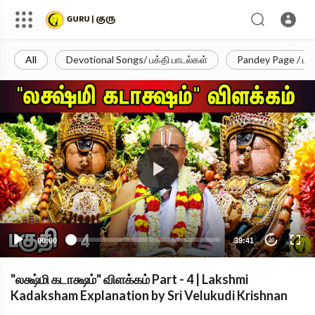
All
Devotional Songs/ பக்தி பாடல்கள்
Pandey Page / பா
00:00
39:41
10
"லக்ஷ்மி கடாக்ஷம்" விளக்கம் Part - 4 | Lakshmi
Kadaksham Explanation by Sri Velukudi Krishnan