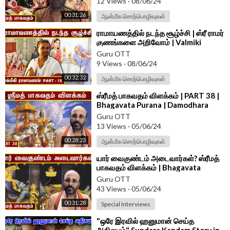
12 Views
·
08/06/24
00:31:26
ஆன்மீக சொற்பொழிவுகள்
⁣ராமாயணத்தில் நடந்த சூழ்ச்சி | ஸ்ரீ ராமர்
குணங்களை அறிவோம் | Valmiki
Ramayana | Part - 18
Guru OTT
9 Views
·
08/06/24
00:32:32
ஆன்மீக சொற்பொழிவுகள்
⁣ஸ்ரீமத் பாகவதம் விளக்கம் | PART 38 |
Bhagavata Purana | Damodhara
Deekshitar
Guru OTT
13 Views
·
05/06/24
00:28:23
ஆன்மீக சொற்பொழிவுகள்
⁣யார் வைகுண்டம் அடைவார்கள்? ஸ்ரீமத்
பாகவதம் விளக்கம் | Bhagavata
Purana | Damodhara Deekshitar
Guru OTT
43 Views
·
05/06/24
00:31:28
Special Interviews
⁣"ஒரே இரவில் ஹனுமான் செய்த