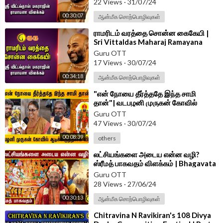
22 Views
·
31/07/24
00:30:07
ஆன்மீக சொற்பொழிவுகள்
⁣ராமரிடம் வரத்தை சொன்ன கைகேயி |
Sri Vittaldas Maharaj Ramayana
Explanation |
Guru OTT
17 Views
·
30/07/24
00:34:18
ஆன்மீக சொற்பொழிவுகள்
⁣"என் நோயை தீர்த்ததே இந்த சாமி
தான்"| வடபழனி முருகன் கோவில்
ஆடிக்கிருத்திகை விழா Vadapalani
Guru OTT
Murugan
47 Views
·
30/07/24
00:08:39
others
⁣லட்சியங்களை அடைய என்ன வழி?
ஸ்ரீமத் பாகவதம் விளக்கம் | Bhagavata
Puranam | Damodhara Deekshitar
Guru OTT
28 Views
·
27/06/24
00:30:13
ஆன்மீக சொற்பொழிவுகள்
⁣Chitravina N Ravikiran's 108 Divya