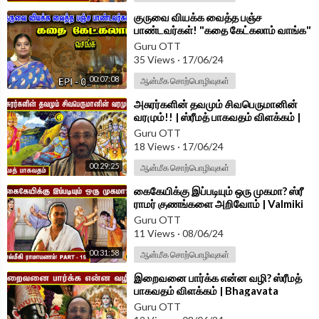
⁣குருவை வியக்க வைத்த பஞ்ச
பாண்டவர்கள்! "கதை கேட்கலாம் வாங்க"
EPI 02 | Moral Stories For Kids
Guru OTT
35 Views
·
17/06/24
00:07:08
ஆன்மீக சொற்பொழிவுகள்
⁣அசுரர்களின் தவமும் சிவபெருமானின்
வரமும்!! | ஸ்ரீமத் பாகவதம் விளக்கம் |
Bhagavata Purana |
Guru OTT
18 Views
·
17/06/24
00:29:25
ஆன்மீக சொற்பொழிவுகள்
⁣கைகேயிக்கு இப்படியும் ஒரு முகமா? ஸ்ரீ
ராமர் குணங்களை அறிவோம் | Valmiki
Ramayana | Part - 19
Guru OTT
11 Views
·
08/06/24
00:31:58
ஆன்மீக சொற்பொழிவுகள்
⁣இறைவனை பார்க்க என்ன வழி? ஸ்ரீமத்
பாகவதம் விளக்கம் | Bhagavata
Purana | Damodhara Deekshitar
Guru OTT