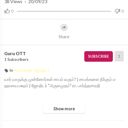
38
Views
·
20/09/23
0
0
Share
Guru OTT
1
SUBSCRIBE
1 Subscribers
In
Astrology / ஜோதிடம்
யார் யாருக்கு முன்னோர்கள் சாபம் வரும்? | சாபங்களை நீக்கும் ம
ஹாளயபக்ஷம் | ஜோதிடர் "அருளமுதம்" ரா. பார்த்தசாரதி
Guru | குரு
Show more
Devotional From Chanakyaa