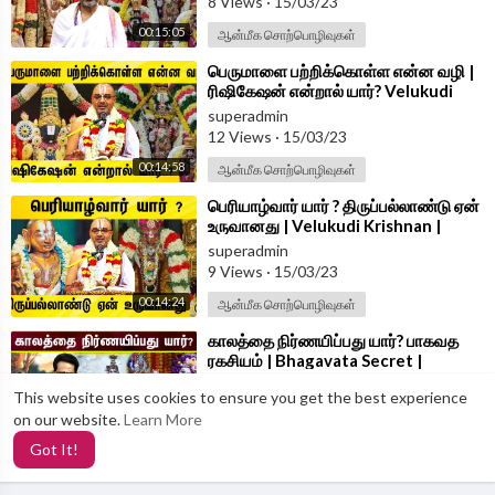
8 Views
·
15/03/23
00:15:05
ஆன்மீக சொற்பொழிவுகள்
⁣பெருமாளை பற்றிக்கொள்ள என்ன வழி |
ரிஷிகேஷன் என்றால் யார்? Velukudi
Krishnan Thirupallandu
superadmin
Explanation
12 Views
·
15/03/23
00:14:58
ஆன்மீக சொற்பொழிவுகள்
⁣பெரியாழ்வார் யார் ? திருப்பல்லாண்டு ஏன்
உருவானது | Velukudi Krishnan |
Vedham | Azhwargal
superadmin
9 Views
·
15/03/23
00:14:24
ஆன்மீக சொற்பொழிவுகள்
⁣காலத்தை நிர்ணயிப்பது யார்? பாகவத
ரகசியம் | Bhagavata Secret |
Bhagavatam Explanation in Tamil
superadmin
This website uses cookies to ensure you get the best experience
21 Views
·
15/03/23
on our website.
Learn More
00:15:55
ஆன்மீக சொற்பொழிவுகள்
Got It!