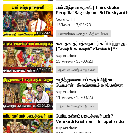
⁣யார் அந்த நாதமுனி | Thirukkolur
Penpillai Ragasiyam | Sri Dushyanth
Sridhar
Guru OTT
1 Views
·
17/03/23
00:27:42
Devotional Songs/ பக்தி பாடல்கள்
⁣சனாதன தர்மத்தை யார் காப்பாற்றுவது..!
| "லக்ஷ்மி கடாக்ஷம்" விளக்கம் | Sri
Velukudi Krishnan Speech
superadmin
13 Views
·
15/03/23
00:29:12
ஆன்மீக சொற்பொழிவுகள்
⁣வழித்துணையாய் வரும் அதிசய
பெருமாள் | கிருஷ்ணரும் கருப்பண்ண
ஸ்வாமியும் ஓன்றா? | Sri Dushyanth
superadmin
Sridhar
11 Views
·
15/03/23
00:34:23
ஆன்மீக சொற்பொழிவுகள்
⁣பெரிய உள்ளம் படைத்தவர் யார் ?
Velukudi Krishnan Thirupallandu
Explanation in Tamil
superadmin