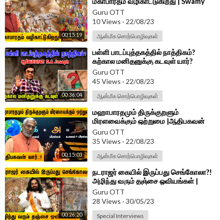
மகாபாரதம் வழிகாட்டுகிறது | Swamy
Ramakrishnananda on Sanatana
Guru OTT
10 Views
·
22/08/23
00:15:19
ஆன்மீக சொற்பொழிவுகள்
⁣பள்ளி பாடப்புத்தகத்தில் நாத்திகம்?
கற்கால மனிதனுக்கு கடவுள் யார்?
ஆவேசமான D A Joseph
Guru OTT
45 Views
·
22/08/23
00:36:04
ஆன்மீக சொற்பொழிவுகள்
⁣மஹாபாரதமும் திருக்குறளும்
மிரளவைக்கும் ஒற்றுமை |ஆதிபகவன்
யார்? Swamy Ramakrishnananda on
Guru OTT
Thirukkural
35 Views
·
22/08/23
00:15:03
ஆன்மீக சொற்பொழிவுகள்
⁣நடராஜர் கையில் இருப்பது செங்கோலா?!
அழிந்து வரும் தஞ்சை ஓவியங்கள் |
Artist Shivaji Santhosh
Guru OTT
28 Views
·
30/05/23
00:26:20
Special Interviews