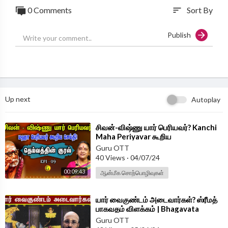
This channel is to touch your soul by Devotion, Spiritual, Divin
0 Comments
Sort By
sort
e, Science, Temple, Music.
Publish
To catch us on Facebook :
https://www.facebook.com/GuruCha
nakyaa/
To catch us on Twitter :
https://twitter.com/guru_chanakyaa
To catch us on Website :
https://chanakyaa.in/
Up next
Autoplay
⁣சிவன்-விஷ்ணு யார் பெரியவர்? Kanchi
Maha Periyavar கூறிய
செய்தி!Deivathin Kural by Dr Sudha
Guru OTT
Seshayyan
40 Views
·
04/07/24
00:09:43
ஆன்மீக சொற்பொழிவுகள்
⁣யார் வைகுண்டம் அடைவார்கள்? ஸ்ரீமத்
பாகவதம் விளக்கம் | Bhagavata
Purana | Damodhara Deekshitar
Guru OTT