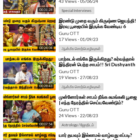
43 Views
·
05/06/24
00:31:28
Special Interviews
⁣இரண்டு முறை வரும் கிருஷ்ண ஜெயந்தி!
இரவு பூஜையில் இருக்க வேண்டிய 6
விஷயம்?! | Krishna Jayanthi Poojai
Guru OTT
17 Views
·
01/09/23
00:24:04
ஆன்மீக சொற்பொழிவுகள்
⁣பாற்கடல் எங்கே இருக்கிறது? கர்வத்தால்
இந்திரன் பெற்ற சாபம்!! Sri Dushyanth
Sridhar Speech
Guru OTT
19 Views
·
27/08/23
00:28:43
ஆன்மீக சொற்பொழிவுகள்
⁣முன்னோர்கள் சாபம் நீங்க சுமங்கலி பூஜை
| எந்த நேரத்தில் செய்யவேண்டும்?
Astrologer Bharathi Sridhar
Guru OTT
24 Views
·
22/08/23
00:07:54
Astrology / ஜோதிடம்
⁣யார் தயவும் இல்லாமல் வாழ்வது எப்படி?