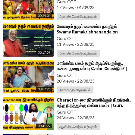
விஷயம்?! | Krishna Jayanthi Poojai
Guru OTT
17 Views
·
01/09/23
00:24:04
ஆன்மீக சொற்பொழிவுகள்
⁣மோக்ஷம் தரும் கைவல்ய நவநீதம் |
Swamy Ramakrishnananda on
Moksham | Guru
Guru OTT
11 Views
·
22/08/23
00:17:59
ஆன்மீக சொற்பொழிவுகள்
⁣மாங்கல்ய பலம் தரும் ஆடிப்பெருக்கு.,
என்ன பூஜை,எப்படி செய்ய வேண்டும்? |
Aadi Perukku Poojai |
Guru OTT
20 Views
·
22/08/23
00:07:25
Astrology / ஜோதிடம்
⁣Character-ரை தீர்மானிக்கும் நிறங்கள்..
எந்த நிறத்துக்கு என்ன பலம்? | Guru
Shivaji Santhosh | Colors
Guru OTT
24 Views
·
22/08/23
00:41:22
ஆன்மீக சொற்பொழிவுகள்