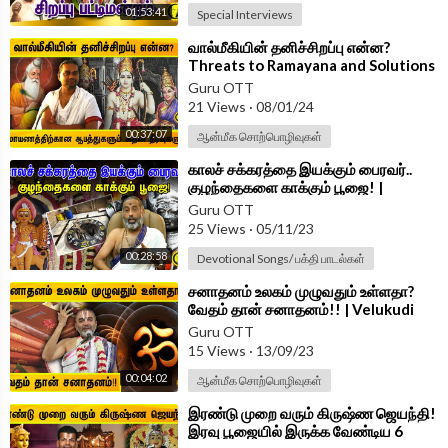
01:53:41
Special Interviews
⁣வால்மீகியின் தனிச்சிறப்பு என்ன?
Threats to Ramayana and Solutions
| Dr. Ranganji | Guru |
Guru OTT
21 Views
·
08/01/24
00:37:07
ஆன்மீக சொற்பொழிவுகள்
⁣காலச் சக்கரத்தை இயக்கும் பைரவர்..
குழந்தைகளை காக்கும் பூஜை! |
Bairavar Poojai | Astrology in Tamil
Guru OTT
25 Views
·
05/11/23
00:28:58
Devotional Songs/ பக்தி பாடல்கள்
⁣சனாதனம் உலகம் முழுவதும் உள்ளதா?
வேதம் தான் சனாதனம்!! | Velukudi
Krishnan Swamy
Guru OTT
15 Views
·
13/09/23
00:04:02
ஆன்மீக சொற்பொழிவுகள்
⁣இரண்டு முறை வரும் கிருஷ்ண ஜெயந்தி!
இரவு பூஜையில் இருக்க வேண்டிய 6