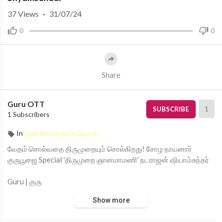
37
Views
·
31/07/24
0
0
Share
Guru OTT
1
SUBSCRIBE
1 Subscribers
In
ஆன்மீக சொற்பொழிவுகள்
வேதம் சொல்வதை திருமுறையும் சொல்கிறது! சோழ நாயனார்
குருபூஜை Special 'திருமுறை ஞானமாமணி' நடராஜன் ஷியாம்சுந்தர்
Guru | குரு
Show more
Devotional From Chanakyaa