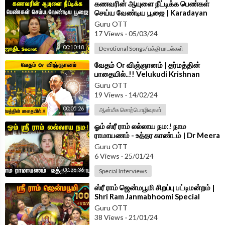
⁣கணவரின் ஆயுளை நீட்டிக்க பெண்கள்
செய்ய வேண்டிய பூஜை | Karadayan
Nonbu Poojai Seyyum Murai |
Guru OTT
Astrology
17 Views
·
05/03/24
00:10:18
Devotional Songs/ பக்தி பாடல்கள்
⁣வேதம் Or விஞ்ஞானம் | தர்மத்தின்
பாதையில்..!! Velukudi Krishnan
Swamy on Sanātana Dharma
Guru OTT
19 Views
·
14/02/24
00:05:26
ஆன்மீக சொற்பொழிவுகள்
⁣ஓம் ஸ்ரீ ராம் லல்லாய நம:! நாம
ராமாயணம் - உத்தர காண்டம் | Dr Meera
Sudheer | Sri Ram | Guru
Guru OTT
6 Views
·
25/01/24
00:36:36
Special Interviews
⁣ஸ்ரீ ராம் ஜென்மபூமி சிறப்பு பட்டிமன்றம் |
Shri Ram Janmabhoomi Special
Pattimandram | Ram mandir
Guru OTT
38 Views
·
21/01/24