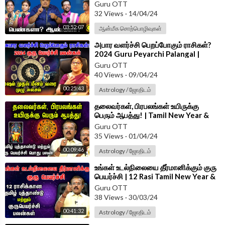
Tamil New year Guru Pattimandram
Guru OTT
32 Views
·
14/04/24
03:52:07
ஆன்மீக சொற்பொழிவுகள்
⁣அபார வளர்ச்சி பெறப்போகும் ராசிகள்?
2024 Guru Peyarchi Palangal |
Mesham முதல் Meenam வரை முழு
Guru OTT
அலசல்
40 Views
·
09/04/24
00:25:43
Astrology / ஜோதிடம்
⁣தலைவர்கள், பிரபலங்கள் உயிருக்கு
பெரும் ஆபத்து! | Tamil New Year &
Guru Peyarchi Common Palan
Guru OTT
35 Views
·
01/04/24
00:09:46
Astrology / ஜோதிடம்
⁣உங்கள் உடல்நிலையை தீர்மானிக்கும் குரு
பெயர்ச்சி | 12 Rasi Tamil New Year &
Guru Peyarchi Palangal
Guru OTT
38 Views
·
30/03/24
00:41:32
Astrology / ஜோதிடம்