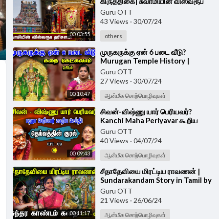
கிருத்திகை| சுவாமியின் விஸ்வரூப
தரிசனம்| Palani Temple | Aadi
Guru OTT
Krittikai
43 Views
·
30/07/24
00:03:55
others
⁣முருகருக்கு ஏன் 6 படை வீடு?
Murugan Temple History |
Kathai Ketkalam Vanga|Stories
Guru OTT
for Kids in Tamil
27 Views
·
30/07/24
00:10:47
ஆன்மீக சொற்பொழிவுகள்
⁣சிவன்-விஷ்ணு யார் பெரியவர்?
Kanchi Maha Periyavar கூறிய
செய்தி!Deivathin Kural by Dr
Guru OTT
Sudha Seshayyan
40 Views
·
04/07/24
00:09:43
ஆன்மீக சொற்பொழிவுகள்
⁣சீதாதேவியை மிரட்டிய ராவணன் |
Sundarakandam Story in Tamil by
Divya Iyer | Anjaneyar Stories
Guru OTT
21 Views
·
26/06/24
00:11:17
ஆன்மீக சொற்பொழிவுகள்