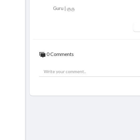
Guru | குரு
Devotional From Chanakyaa
This channel is to touch your soul by Devot
To catch us on Facebook :
https://www.f
0 Comments
To catch us on Twitter :
https://twitter.c
To catch us on Website :
https://chanakyaa