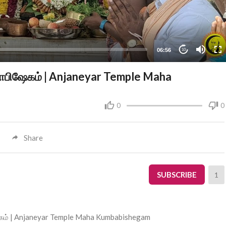
06:56
10
்பாபிஷேகம் | Anjaneyar Temple Maha
0
0
Share
SUBSCRIBE
1
ேகம் | Anjaneyar Temple Maha Kumbabishegam