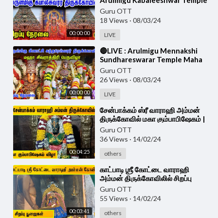
Arulmigu Kabaleeshwar Temple
Maha Sivarathri Live
Guru OTT
18 Views
·
08/03/24
00:00:00
LIVE
⁣🔴LIVE : Arulmigu Mennakshi
Sundhareswarar Temple Maha
Sivarathri Live | Maha Sivarathri
Guru OTT
Live
26 Views
·
08/03/24
00:00:00
LIVE
⁣சேன்பாக்கம் ஸ்ரீ வாராஹி அம்மன்
திருக்கோவில் மகா கும்பாபிஷேகம் |
Sri Varahi Amman Maha
Guru OTT
Kumbabishekam
36 Views
·
14/02/24
00:04:25
others
⁣காட்பாடி ஶ்ரீ கோட்டை வாராஹி
அம்மன் திருக்கோவிலில் சிறப்பு
பூஜைகள் | Katpadi Varahi Amman
Guru OTT
Temple
55 Views
·
14/02/24
00:03:41
others