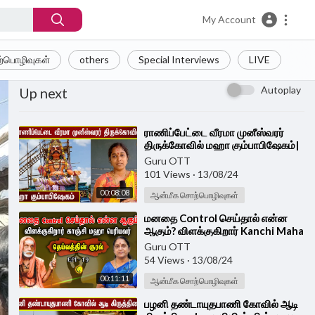
My Account
்பொழிவுகள்
others
Special Interviews
LIVE
Autoplay
Up next
⁣ராணிப்பேட்டை வீரமா முனீஸ்வரர்
திருக்கோவில் மஹா கும்பாபிஷேகம்|
Vellore Munishwar Temple
Guru OTT
Kumbabishegam
101 Views
·
13/08/24
00:08:08
ஆன்மீக சொற்பொழிவுகள்
⁣மனதை Control செய்தால் என்ன
ஆகும்? விளக்குகிறார் Kanchi Maha
Periyavar | Deivathin Kural
Guru OTT
54 Views
·
13/08/24
00:11:11
ஆன்மீக சொற்பொழிவுகள்
⁣பழனி தண்டாயுதபாணி கோவில் ஆடி