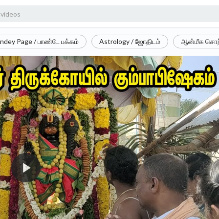
ndey Page / பாண்டே பக்கம்
Astrology / ஜோதிடம்
ஆன்மீக சொற