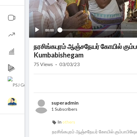
00:00
நரசிங்கபுரம் ஆஞ்சநேயர் கோயில் கும
Kumbabishegam
75
Views
·
03/03/23
superadmin
1 Subscribers
In
others
நரசிங்கபுரம் ஆஞ்சநேயர் கோயில் கும்பாபிஷ