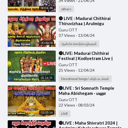
34 Views
·
21/04/24
00:04:34
others
⁣🔴 LIVE : Madurai Chithirai
Thiruvizhaa | Arulmigu
Meenakshi Sundhareshwarar
Guru OTT
Temple Live
37 Views
·
13/04/24
00:00:00
ஆன்மீக சொற்பொழிவுகள்
⁣🔴LIVE: Madurai Chithirai
Festival | Kodiyetram Live |
Arulmigu Meenakshi
Guru OTT
Sundhareshwarar Temple
25 Views
·
12/04/24
01:16:51
Devotional Songs/ பக்தி பாடல்கள்
⁣🔴LIVE : Sri Somnath Temple
Maha Abishegam - மஹா
சிவராத்திரி பெருவிழா |
Guru OTT
Mahashivaratri 2024
22 Views
·
08/03/24
03:05:14
LIVE
⁣🔴LIVE : Maha Shivratri 2024 |