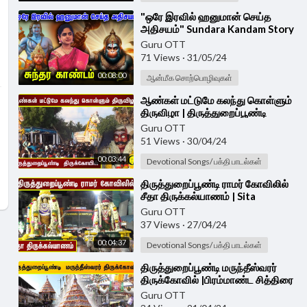
⁣"ஒரே இரவில் ஹனுமான் செய்த
அதிசயம்" Sundara Kandam Story
in Tamil by Divya Iyer | Anjaneyar
Guru OTT
Stories
71 Views
·
31/05/24
00:08:00
ஆன்மீக சொற்பொழிவுகள்
⁣ஆண்கள் மட்டுமே கலந்து கொள்ளும்
திருவிழா | திருத்துறைப்பூண்டி
திருக்கோயில்|Thiruthuraipoondi
Guru OTT
Temple
51 Views
·
30/04/24
00:03:44
Devotional Songs/ பக்தி பாடல்கள்
⁣திருத்துறைப்பூண்டி ராமர் கோவிலில்
சீதா திருக்கல்யாணம் | Sita
Thirukalyanam at Sri Ramar
Guru OTT
Temple
37 Views
·
27/04/24
00:04:37
Devotional Songs/ பக்தி பாடல்கள்
⁣திருத்துறைப்பூண்டி மருந்தீஸ்வரர்
திருக்கோவில் |பிரம்மாண்ட சித்திரை
தேரோட்டம் |Marundeeswarar
Guru OTT
Temple